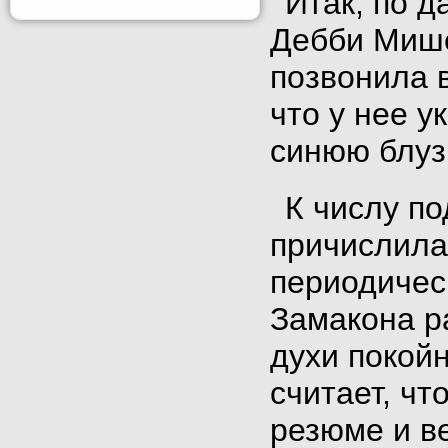
Итак, по д
Дебби Мише
позвонила в
что у нее у
синюю блуз
К числу п
причислила
периодичес
Замакона ра
духи покой
считает, чт
резюме и в