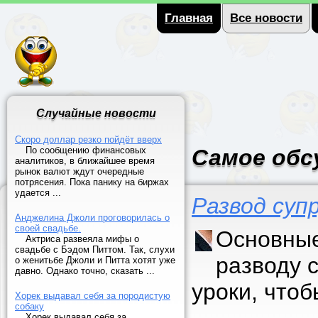
Главная
Все новости
Случайные новости
Скоро доллар резко пойдёт вверх
По сообщению финансовых
Самое обс
аналитиков, в ближайшее время
рынок валют ждут очередные
потрясения. Пока панику на биржах
удается ...
Развод суп
Анджелина Джоли проговорилась о
своей свадьбе.
Основные
Актриса развеяла мифы о
свадьбе с Бэдом Питтом. Так, слухи
разводу 
о женитьбе Джоли и Питта хотят уже
давно. Однако точно, сказать ...
уроки, что
Хорек выдавал себя за породистую
собаку
Хорек выдавал себя за