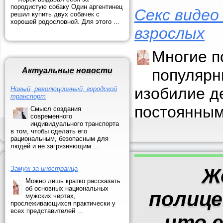
породистую собаку Один аргентинец
Секс видео
решил купить двух собачек с
хорошей родословной. Для этого ...
взрослых
Многие п
Актуальные новости
популярн
изобилие д
Новый, революционный, городской
транспорт
постоянным
Смысл создания
современного
индивидуального транспорта
в том, чтобы сделать его
рациональным, безопасным для
людей и не загрязняющим ...
Ж
Замуж за иностранца
Можно лишь кратко рассказать
об основных национальных
полице
мужских чертах,
прослеживающихся практически у
всех представителей ...
что е