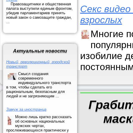
Правозащитники и общественная
Секс видео
палата выступили единым фронтом,
убедив парламентариев принять
взрослых
новый закон о самозащите граждан,
...
Многие п
популярн
Актуальные новости
изобилие д
Новый, революционный, городской
постоянным
транспорт
Смысл создания
современного
индивидуального транспорта
в том, чтобы сделать его
рациональным, безопасным для
людей и не загрязняющим ...
Грабит
Замуж за иностранца
маск
Можно лишь кратко рассказать
об основных национальных
мужских чертах,
прослеживающихся практически у