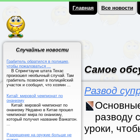
Главная
Все новости
Случайные новости
Грабитель обратился в полицию,
чтобы пожаловаться ...
Самое обс
В Спрингтауне штата Техас
произошел необычный случай. Там
грабитель позвонил в полицейский
участок и сообщил, что хозяин ...
Развод суп
Китай: мировой чемпионат по
онанизму
Основные
Китай: мировой чемпионат по
онанизму Недавно в Китае прошел
разводу 
чемпионат мира по онанизму,
который получил название Ванкатон.
...
уроки, что
Разрешение на оружие больше не
нужно