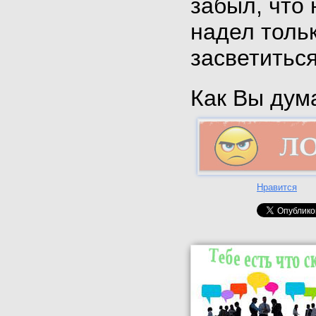
забыл, что 
надел тольк
засветитьс
Как Вы дума
Нравится