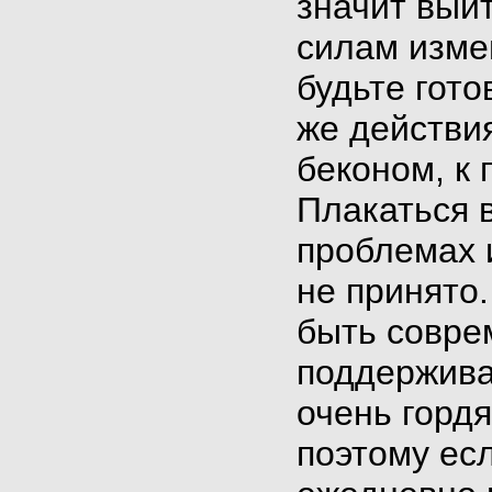
значит выйт
силам изме
будьте гот
же действия
беконом, к 
Плакаться в
проблемах 
не принято.
быть совре
поддержива
очень горд
поэтому ес