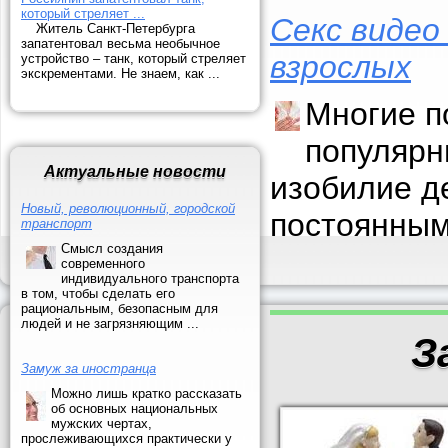
который стреляет ...
Секс видео
Житель Санкт-Петербурга
запатентовал весьма необычное
взрослых
устройство – танк, который стреляет
экскрементами. Не знаем, как ...
Многие п
популярн
Актуальные новости
изобилие д
Новый, революционный, городской
постоянным
транспорт
Смысл создания
современного
индивидуального транспорта
в том, чтобы сделать его
рациональным, безопасным для
людей и не загрязняющим ...
З
Замуж за иностранца
Можно лишь кратко рассказать
об основных национальных
мужских чертах,
прослеживающихся практически у