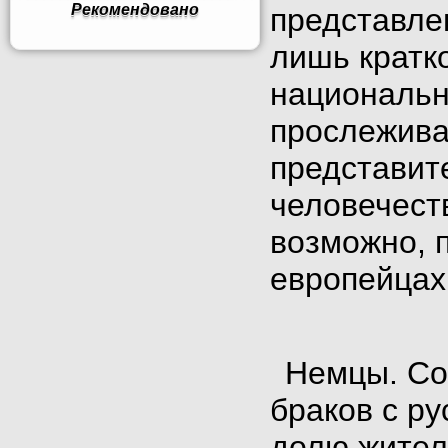
Рекомендовано
представле
лишь кратк
национальн
прослежива
представит
человечеств
возможно, 
европейцах
Немцы
. С
браков с р
долю жител