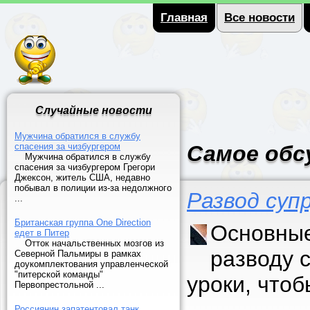
Главная
Все новости
Случайные новости
Мужчина обратился в службу
спасения за чизбургером
Самое обс
Мужчина обратился в службу
спасения за чизбургером Грегори
Джексон, житель США, недавно
побывал в полиции из-за недолжного
Развод суп
...
Британская группа One Direction
Основные
едет в Питер
Отток начальственных мозгов из
разводу 
Северной Пальмиры в рамках
доукомплектования управленческой
"питерской команды"
уроки, что
Первопрестольной ...
Россиянин запатентовал танк,