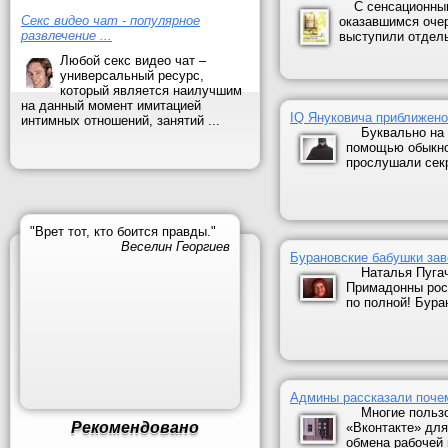
С сенсационны
Секс видео чат - популярное
оказавшимся очер
развлечение ...
выступили отдель
Любой секс видео чат –
универсальный ресурс,
который является наилучшим
на данный момент имитацией
IQ Януковича приближено
интимных отношений, занятий ...
Буквально на 
помощью обыкно
прослушали секр
"Врет тот, кто боится правды."
Веселин Георгиев
Бурановские бабушки зав
Наталья Пуга
Примадонны рос
по полной! Бура
Админы рассказали почем
Многие польз
Рекомендовано
«Вконтакте» для
обмена рабочей 