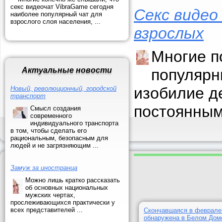
секс видеочат VibraGame сегодня
Секс видео
наиболее популярный чат для
взрослого слоя населения, ...
взрослых
Многие п
Актуальные новости
популярн
изобилие д
Новый, революционный, городской
транспорт
постоянным
Смысл создания
современного
индивидуального транспорта
в том, чтобы сделать его
рациональным, безопасным для
людей и не загрязняющим ...
Замуж за иностранца
Можно лишь кратко рассказать
об основных национальных
мужских чертах,
прослеживающихся практически у
всех представителей ...
Скончавшаяся в феврале
обнаружена в Белом Дом