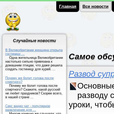
Главная
Все новости
Случайные новости
В Великобритании женщина открыла
гостиницу ...
Самое обс
Одна жительница Великобритании
настолько сильно привязана к
домашним птицам, что даже решила
создать гостиницу для курей. ...
Развод суп
Почему же болит голова после
спиртного?
Основные
Почему же болит голова после
спиртного? Скажите, какой русский
разводу 
не любит праздников? Скорее всего,
в нашей стране ...
уроки, что
Секс видео чат - популярное
развлечение для ...
Многие конечно же слышали, что