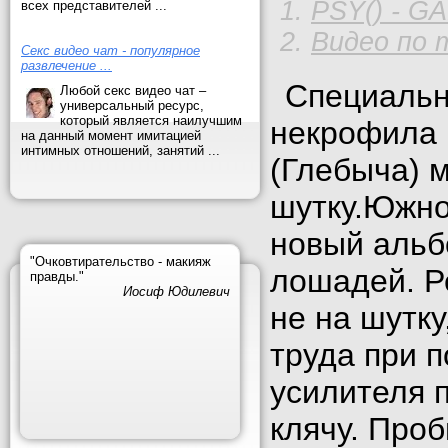
PSY() - G
всех представителей ...
Видео по 
Секс видео чат - популярное
развлечение ...
Специальн
Любой секс видео чат –
универсальный ресурс,
который является наилучшим
некрофила 
на данный момент имитацией
интимных отношений, занятий ...
(Глебыча) 
шутку.Южно
новый альб
"Очковтирательство - макияж
лошадей. Р
правды."
Иосиф Юдилевич
не на шутку
труда при 
усилителя 
клячу. Про