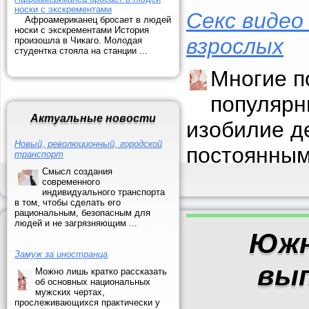
носки с экскрементами
Секс видео
Афроамериканец бросает в людей
носки с экскрементами История
взрослых
произошла в Чикаго. Молодая
студентка стояла на станции ...
Многие п
популярн
Актуальные новости
изобилие д
Новый, революционный, городской
постоянным
транспорт
Смысл создания
современного
индивидуального транспорта
в том, чтобы сделать его
рациональным, безопасным для
людей и не загрязняющим ...
Южн
Замуж за иностранца
вы
Можно лишь кратко рассказать
об основных национальных
мужских чертах,
прослеживающихся практически у