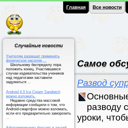
Главная
Все новости
Случайные новости
Учителям разрешат применять
физическое насилие ...
Самое обс
Школьному беспределу пора
положить конец. Участившиеся
случаи издевательства учеников
над педагогами заставили
Развод суп
задуматься ...
Android 4.0 Ice Cream Sandwich
Основные
можно взломать.
Недавно средства массовой
разводу 
информации сообщили о том, что
Android-смартфон можно взломать,
если его предварительно заморозить
уроки, что
...
Афроамериканец бросает в людей