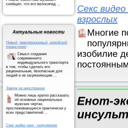
сообщил, что его велосипед ...
Секс видео
взрослых
Многие п
Актуальные новости
популярн
Новый, революционный, городской
транспорт
изобилие д
Смысл создания
современного
постоянным
индивидуального транспорта
в том, чтобы сделать его
рациональным, безопасным для
людей и не загрязняющим ...
Замуж за иностранца
Можно лишь кратко рассказать
Енот-эк
об основных национальных
мужских чертах,
прослеживающихся практически у
инсуль
всех представителей ...
Секс видео чат - популярное