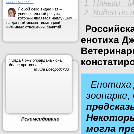
Няньки - 
развлечение ...
Любой секс видео чат –
Видео по 
универсальный ресурс,
который является наилучшим
на данный момент имитацией
Российска
интимных отношений, занятий ...
енотиха Дж
Ветерина
констатиро
"Когда Ложь оправдана - она
более противна..."
Миша Богородский
Енотиха 
зоопарке,
предсказ
Некоторы
Рекомендовано
могла пре