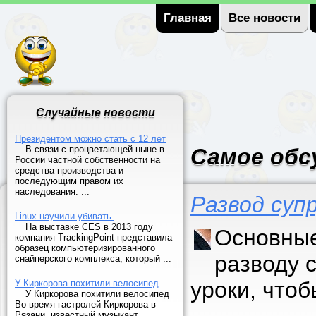
Главная
Все новости
Случайные новости
Президентом можно стать с 12 лет
В связи с процветающей ныне в
Самое обс
России частной собственности на
средства производства и
последующим правом их
наследования. ...
Развод суп
Linux научили убивать.
На выставке CES в 2013 году
Основные
компания TrackingPoint представила
образец компьютеризированного
разводу 
снайперского комплекса, который ...
уроки, что
У Киркорова похитили велосипед
У Киркорова похитили велосипед
Во время гастролей Киркорова в
Рязани, известный музыкант