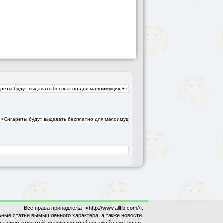
Все права принадлежат «http://www.allfib.com/».
ьные статьи вымышленного характера, а также новости.
азанием открытой, индексируемой ссылкой на источник.