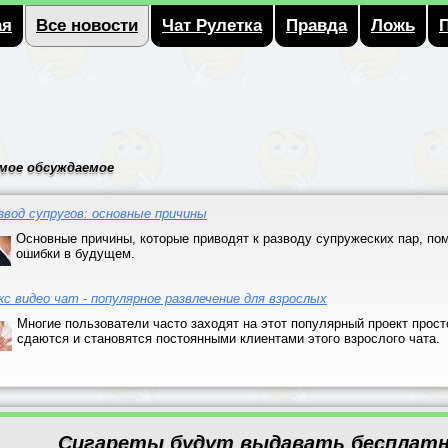
ая
Все новости
Чат Рулетка
Правда
Ложь
мое обсуждаемое
звод супругов: основные причины
Основные причины, которые приводят к разводу супружеских пар, пом
ошибки в будущем.
кс видео чат - популярное развлечение для взрослых
Многие пользователи часто заходят на этот популярный проект прост
сдаются и становятся постоянными клиентами этого взрослого чата.
Сигареты будут выдавать бесплатн