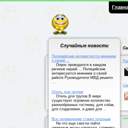
Главн
Случайные новости
Са
Полицейские интересуются мнением
о своей ...
Ра
Опрос проводился в каждом
регионе нашей ... Полицейские
интересуются мнением о своей
работе Руководители МВД решило
...
Се
Отель для трупов
Отель для трупов В мире
существует огромное количество
разнообразных гостиниц: для собак,
для сладкоежек, и даже для ...
Все телевидение станет платным
На что еще смогли пойти
циничные акулы капитала, стремясь