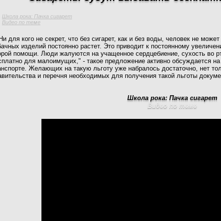
Школа рока: Пачка сигарет
Видео по теме
Ни для кого не секрет, что без сигарет, как и без воды, человек не мож
бачных изделий постоянно растет. Это приводит к постоянному увеличе
орой помощи. Люди жалуются на учащенное сердцебиение, сухость во рт
сплатно для малоимущих," - такое предложение активно обсуждается на
анспорте. Желающих на такую льготу уже набралось достаточно, нет то
авительства и перечня необходимых для получения такой льготы докуме
Школа рока: Пачка сигарет
Видео по теме