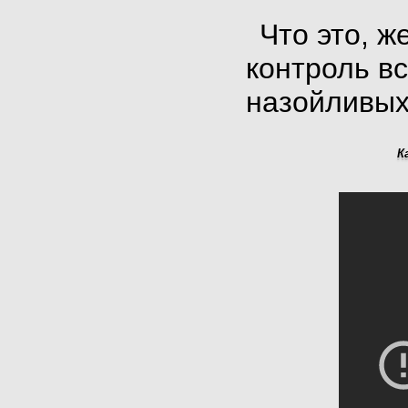
Что это, ж
контроль в
назойливых
К