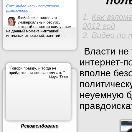
Секс видео чат - популярное
развлечение ...
Как взлом
Любой секс видео чат –
универсальный ресурс,
2012 год
который является наилучшим
на данный момент имитацией
Видео по 
интимных отношений, занятий ...
Власти не
интернет-п
"Говори правду, и тогда не
вполне без
прийдется ничего запоминать."
Марк Твен
политическу
неуемную б
правдоискат
Рекомендовано