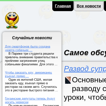
Главная
Все новости
Случайные новости
Для смартфонов была создана
«карта собачьих ...
Самое обс
В Париже три студента решили
привлечь внимание правительства к
проблеме загрязнения улиц
собачьими фекалиями. Для этого ...
Развод суп
Чтобы заказать еду, американец
въехал прямо ...
Основные
Один из жителей США, желая
заказать еду, въехал прямо в
разводу 
ресторан на своем авто. Случилось
это в ресторане быстрого питания ...
уроки, что
Грузинские депутаты теперь будут
носить черкески
По новым правилам, ... Грузинские