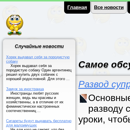
Главная
Все новости
Случайные новости
Хорек выдавал себя за породистую
собаку
Самое обс
Хорек выдавал себя за
породистую собаку Один аргентинец
решил купить двух собачек с
хорошей родословной. Для этого ...
Развод суп
Замуж за иностранца
Иностранцы любят русских
Основные
женщин, ведь мы красивы и
хозяйственны, а в отличие от их
разводу 
феминистически настроенных
соотечественниц ...
уроки, что
Сигареты будут выдавать бесплатно
для малоимущих
Ни для кого не секрет, что без