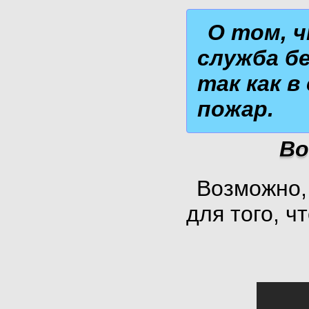
О том, ч
служба б
так как в
пожар.
Во
Возможно,
для того, ч