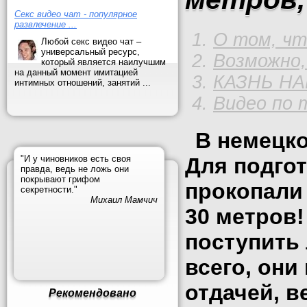
Секс видео чат - популярное
развлечение ...
О том, что
Любой секс видео чат –
универсальный ресурс,
Возможно, 
который является наилучшим
на данный момент имитацией
КАЗНЬ Н
интимных отношений, занятий ...
Видео по 
В немецко
"И у чиновников есть своя
Для подго
правда, ведь не ложь они
покрывают грифом
прокопали
секретности."
Михаил Мамчич
30 метров!
поступить
всего, они
отдачей, в
Рекомендовано