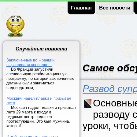
Главная
Все новости
Случайные новости
Заключенные во Франции
выращивали коноплю ...
Самое обс
Во Франции запустили
специальную реабилитационную
программу, по которой заключенные
должны были заниматься
Развод суп
садоводством, ...
Москвич надел плавки и призывал
Основные
лето
Москвич надел плавки и призывал
разводу 
лето 29 марта к входу в
Гидрометцентр подошел
протестующий. Это был мужчина,
уроки, что
который ...
Эти благородные шимпанзе