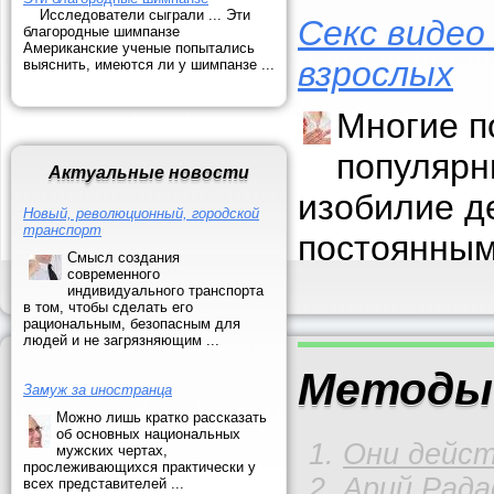
Исследователи сыграли ... Эти
Секс видео
благородные шимпанзе
Американские ученые попытались
взрослых
выяснить, имеются ли у шимпанзе ...
Многие п
популярн
Актуальные новости
изобилие д
Новый, революционный, городской
транспорт
постоянным
Смысл создания
современного
индивидуального транспорта
в том, чтобы сделать его
рациональным, безопасным для
людей и не загрязняющим ...
Методы 
Замуж за иностранца
Можно лишь кратко рассказать
об основных национальных
Они дейст
мужских чертах,
прослеживающихся практически у
Арий Рада
всех представителей ...