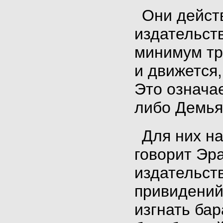
Они дейст
издательст
минимум три
и движется,
Это означа
либо Демья
Для них на
говорит Эр
издательст
привидений
изгнать ба