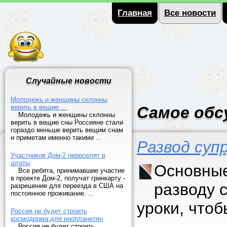
Главная
Все новости
Случайные новости
Молодежь и женщины склонны
верить в вещие ...
Самое обс
Молодежь и женщины склонны
верить в вещие сны Россияне стали
гораздо меньше верить вещим снам
и приметам именно такими ...
Развод суп
Участников Дом-2 переселят в
штаты
Основные
Все ребята, принимавшие участие
в проекте Дом-2, получат гринкарту -
разводу 
разрешение для переезда в США на
постоянное проживание. ...
уроки, что
Россия не будет строить
космодрома для инопланетян
Россия не будет строить