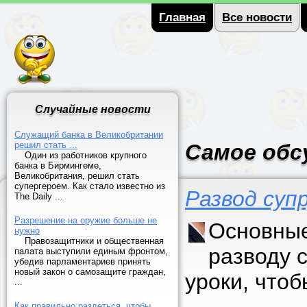
Главная
Все новости
Случайные новости
Служащий банка в Великобритании
решил стать ...
Самое обс
Один из работников крупного
банка в Бирмингеме,
Великобритания, решил стать
супергероем. Как стало известно из
Развод суп
The Daily ...
Разрешение на оружие больше не
Основные
нужно
Правозащитники и общественная
разводу 
палата выступили единым фронтом,
убедив парламентариев принять
новый закон о самозащите граждан,
уроки, что
...
Как правильно раздеться, чтобы