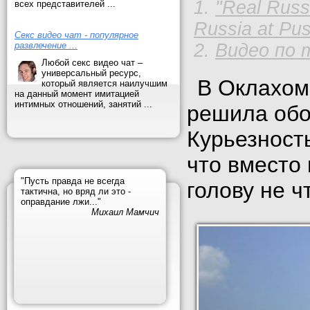
"Real Russ
всех представителей ...
Russia at Pu
Секс видео чат - популярное
развлечение ...
Видео по 
Любой секс видео чат –
универсальный ресурс,
В Оклахом
который является наилучшим
на данный момент имитацией
интимных отношений, занятий ...
решила обо
Курьезность
что вместо
"Пусть правда не всегда
голову не ч
тактична, но вряд ли это -
оправдание лжи..."
Михаил Мамчич