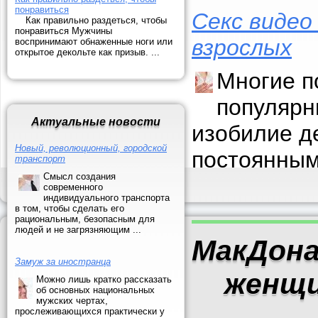
понравиться
Секс видео
Как правильно раздеться, чтобы
понравиться Мужчины
взрослых
воспринимают обнаженные ноги или
открытое декольте как призыв. ...
Многие п
популярн
Актуальные новости
изобилие д
Новый, революционный, городской
постоянным
транспорт
Смысл создания
современного
индивидуального транспорта
в том, чтобы сделать его
рациональным, безопасным для
людей и не загрязняющим ...
МакДона
Замуж за иностранца
женщи
Можно лишь кратко рассказать
об основных национальных
мужских чертах,
прослеживающихся практически у