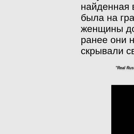
найденная в
была на гр
женщины до
ранее они 
скрывали с
"Real Rus