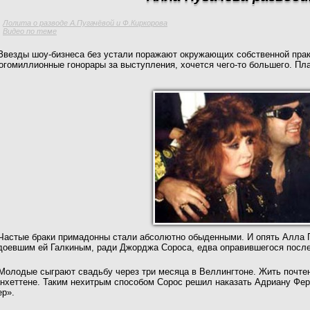
Лолита о разводе А.Пугачёвой и Ф.Киркорова
Видео по теме
Звезды шоу-бизнеса без устали поражают окружающих собственной прак
огомиллионные гонорары за выступления, хочется чего-то большего. П
Частые браки примадонны стали абсолютно обыденными. И опять Алла П
доевшим ей Галкиным, ради Джорджа Сороса, едва оправившегося после
Молодые сыграют свадьбу через три месяца в Веллингтоне. Жить почте
нхеттене. Таким нехитрым способом Сорос решил наказать Адриану Фер
ер».