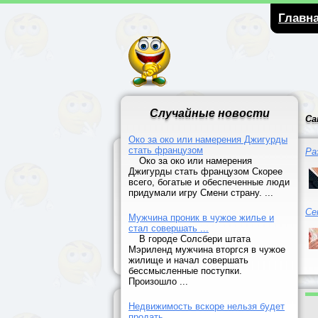
Главн
Случайные новости
Са
Око за око или намерения Джигурды
стать французом
Ра
Око за око или намерения
Джигурды стать французом Скорее
всего, богатые и обеспеченные люди
придумали игру Смени страну. ...
Се
Мужчина проник в чужое жилье и
стал совершать ...
В городе Солсбери штата
Мэриленд мужчина вторгся в чужое
жилище и начал совершать
бессмысленные поступки.
Произошло ...
Недвижимость вскоре нельзя будет
продать