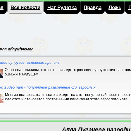
ая
Все новости
Чат Рулетка
Правда
Ложь
мое обсуждаемое
звод супругов: основные причины
Основные причины, которые приводят к разводу супружеских пар, пом
ошибки в будущем.
кс видео чат - популярное развлечение для взрослых
Многие пользователи часто заходят на этот популярный проект прост
сдаются и становятся постоянными клиентами этого взрослого чата.
Алла Пугачева развод