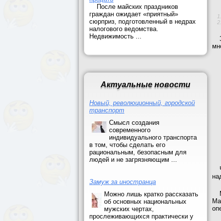
После майских праздников
граждан ожидает «приятный»
сюрприз, подготовленный в недрах
налогового ведомства.
Недвижимость ...
мн
Актуальные новости
Новый, революционный, городской
транспорт
Смысл создания
современного
индивидуального транспорта
в том, чтобы сделать его
рациональным, безопасным для
людей и не загрязняющим ...
на
Замуж за иностранца
Можно лишь кратко рассказать
Ма
об основных национальных
оп
мужских чертах,
прослеживающихся практически у