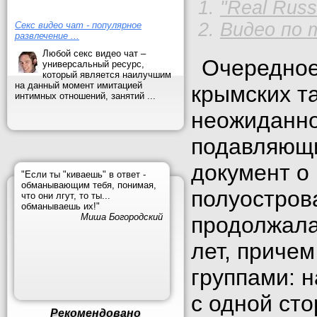
"Real Russ
Видео по 
Секс видео чат - популярное
развлечение ...
Любой секс видео чат –
Очередное
универсальный ресурс,
который является наилучшим
на данный момент имитацией
крымских т
интимных отношений, занятий ...
неожиданно
подавляющи
документ о
"Если ты "киваешь" в ответ -
обманывающим тебя, понимая,
полуостров
что они лгут, то ты...
обманываешь их!"
Миша Богородский
продолжала
лет, приче
группами: 
с одной сто
Рекомендовано