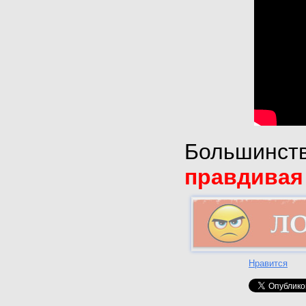
Большинств
правдивая
Нравится