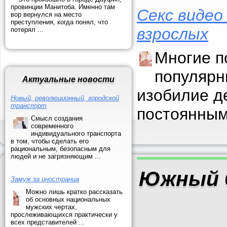
провинции Манитоба. Именно там
Секс видео
вор вернулся на место
преступления, когда понял, что
взрослых
потерял ...
Многие п
популярн
Актуальные новости
изобилие д
Новый, революционный, городской
транспорт
постоянным
Смысл создания
современного
индивидуального транспорта
в том, чтобы сделать его
рациональным, безопасным для
людей и не загрязняющим ...
Южный 
Замуж за иностранца
Можно лишь кратко рассказать
об основных национальных
мужских чертах,
прослеживающихся практически у
всех представителей ...