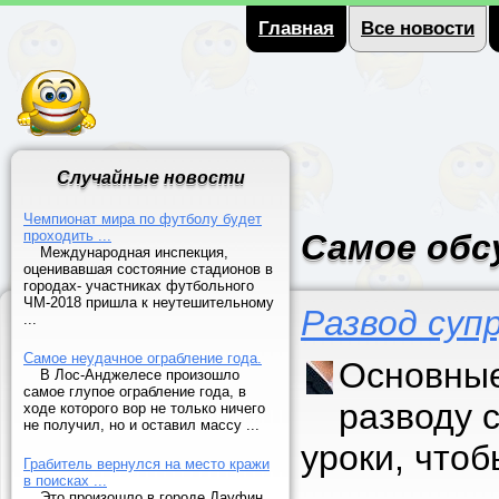
Главная
Все новости
Случайные новости
Чемпионат мира по футболу будет
проходить ...
Самое обс
Международная инспекция,
оценивавшая состояние стадионов в
городах- участниках футбольного
ЧМ-2018 пришла к неутешительному
Развод суп
...
Самое неудачное ограбление года.
Основные
В Лос-Анджелесе произошло
самое глупое ограбление года, в
разводу 
ходе которого вор не только ничего
не получил, но и оставил массу ...
уроки, что
Грабитель вернулся на место кражи
в поисках ...
Это произошло в городе Дауфин,