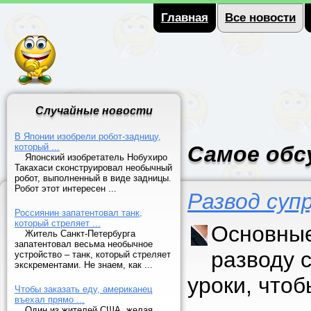
Главная
Все новости
Случайные новости
В Японии изобрели робот-задницу,
который ...
Самое обс
Японский изобретатель Нобухиро
Такахаси сконструировал необычный
робот, выполненный в виде задницы.
Робот этот интересен ...
Развод суп
Россиянин запатентовал танк,
который стреляет ...
Основные
Житель Санкт-Петербурга
запатентовал весьма необычное
разводу 
устройство – танк, который стреляет
экскрементами. Не знаем, как ...
уроки, что
Чтобы заказать еду, американец
въехал прямо ...
Один из жителей США, желая