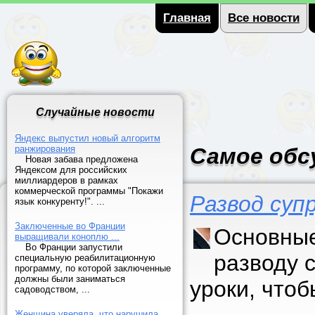
Главная
Все новости
Случайные новости
Яндекс выпустил новый алгоритм
ранжирования
Самое обс
Новая забава предложена
Яндексом для российских
миллиардеров в рамках
коммерческой программы "Покажи
Развод суп
язык конкуренту!". ...
Заключенные во Франции
Основные
выращивали коноплю ...
Во Франции запустили
разводу 
специальную реабилитационную
программу, по которой заключенные
должны были заниматься
уроки, что
садоводством, ...
Женщина уверяла, что нарушила