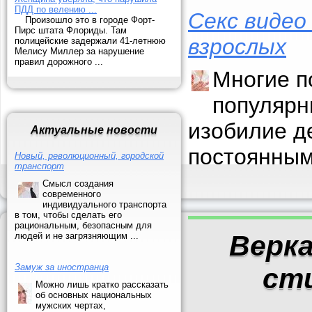
ПДД по велению ...
Секс видео
Произошло это в городе Форт-
Пирc штата Флориды. Там
взрослых
полицейские задержали 41-летнюю
Мелису Миллер за нарушение
правил дорожного ...
Многие п
популярн
изобилие д
Актуальные новости
постоянным
Новый, революционный, городской
транспорт
Смысл создания
современного
индивидуального транспорта
в том, чтобы сделать его
рациональным, безопасным для
Верка
людей и не загрязняющим ...
Замуж за иностранца
ст
Можно лишь кратко рассказать
об основных национальных
мужских чертах,