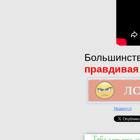
Большинств
правдивая
Нравится