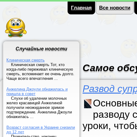
Главная
Все новости
Случайные новости
Клиническая смерть
Клиническая смерть Тот, кто
Самое обс
когда-либо переживал клиническую
смерть, вспоминает ее очень долго.
Чаще всего впечатления ...
Развод суп
Анжелина Джоули обнажилась и
пришла в совет
Слухи об удалении молочных
Основные
желез красавицей Анжелиной
получили неожиданное зримое
разводу 
подтверждение. Анжелина Джоули
обнажилась ...
уроки, что
Возраст согласия в Украине снизили
до 12 лет
Правительство, наконец,