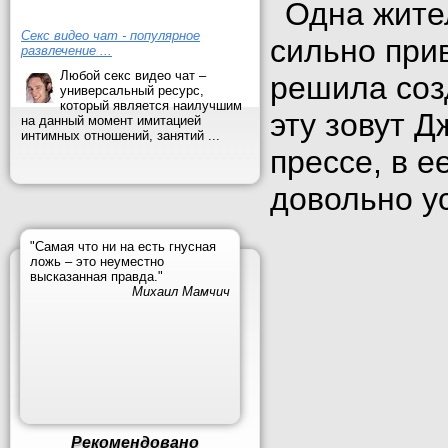
Одна жите
Секс видео чат - популярное
сильно при
развлечение ...
Любой секс видео чат –
решила соз
универсальный ресурс,
который является наилучшим
эту зовут Д
на данный момент имитацией
интимных отношений, занятий ...
прессе, в е
довольно у
"Самая что ни на есть гнусная
ложь – это неуместно
высказанная правда."
Михаил Мамчич
Рекомендовано