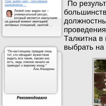
По резуль
Секс видео чат - популярное
развлечение ...
большинств
Любой секс видео чат –
универсальный ресурс,
который является наилучшим
должностны
на данный момент имитацией
интимных отношений, занятий ...
проведения
Талкитна в
выбрать на 
"По-настоящему правдив лишь
тот, кто обладает мужеством
видеть все таким, каково оно
есть, ведь ложное начало не
приводит к верному концу."
Али Апшерони
Рекомендовано