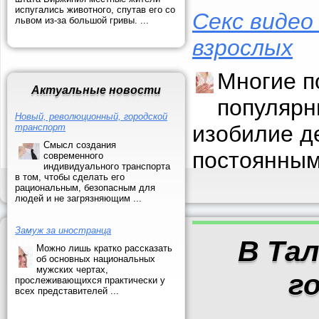
испугались животного, спутав его со
Секс видео
львом из-за большой гривы. ...
взрослых
Многие п
Актуальные новости
популярн
Новый, революционный, городской
изобилие д
транспорт
Смысл создания
постоянным
современного
индивидуального транспорта
в том, чтобы сделать его
рациональным, безопасным для
людей и не загрязняющим ...
Замуж за иностранца
В Та
Можно лишь кратко рассказать
об основных национальных
мужских чертах,
г
прослеживающихся практически у
всех представителей ...