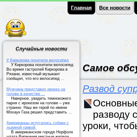
Главная
Все новости
Случайные новости
У Киркорова похитили велосипед
У Киркорова похитили велосипед
Самое обс
Во время гастролей Киркорова в
Рязани, известный музыкант
сообщил, что его велосипед ...
Развод суп
Мужчина представил ирокез на
голове в качестве ...
Наверное, увидеть темнокожего
Основные
парня с ирокезом на голове – уже
странно. Наш же герой по имени
разводу 
Мохаук Газа решил представить ...
уроки, что
Американцы испугались собаки с
львиной гривой.
В американском городе Норфолк
штата Виржиния местные жители