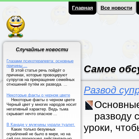
Главная
Все новости
Случайные новости
Глазами психотерапевта: основные
причины ...
Самое обс
В этой статье речь пойдёт о
причинах, которые провоцируют
супругов на прекращение семейных
отношений путём их развода. ...
Развод суп
Некоторые факты о черном цвете
Некоторые факты о черном цвете
Основные
Черный цвет у многих народов носит
негативный характер. Ведь тьма
разводу 
скрывает нечто опасное ...
уроки, что
В Канаде у мужчины украли туалет.
Каких только безумных
ограблений не было в мире, но на
сей раз произошел действительно