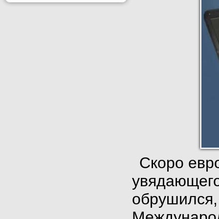
Скоро евро
увядающего
обрушился,
Международ