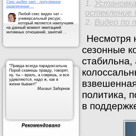
Установка
Секс видео чат - популярное
развлечение ...
остекление 
Любой секс видео чат –
универсальный ресурс,
Видео по 
который является наилучшим
на данный момент имитацией
интимных отношений, занятий ...
Несмотря 
сезонные к
стабильна,
"Правда всегда парадоксальна.
колоссальн
Порой скажешь правду, говорят,
ну, ты – враль, а соврешь, и все
удивляются, надо ж, как в
взвешенная
жизни бывает!"
Михаил Задорнов
политика, 
в поддержк
Рекомендовано