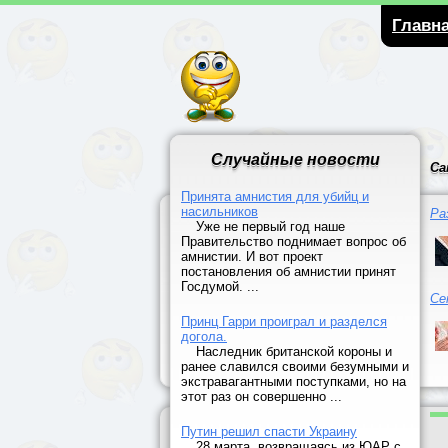
Главн
Случайные новости
Са
Принята амнистия для убийц и
насильников
Ра
Уже не первый год наше
Правительство поднимает вопрос об
амнистии. И вот проект
постановления об амнистии принят
Госдумой. ...
Се
Принц Гарри проиграл и разделся
догола.
Наследник британской короны и
ранее славился своими безумными и
экстравагантными поступками, но на
этот раз он совершенно ...
Путин решил спасти Украину
28 марта, возвращаясь из ЮАР с