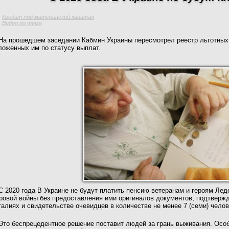
Кредит под материнский капитал
Видео по теме
На прошедшем заседании Кабмин Украины пересмотрел реестр льготных 
ложенных им по статусу выплат.
С 2020 года В Украине не будут платить пенсию ветеранам и героям Лед
ровой войны без предоставления ими оригиналов документов, подтверж
талиях и свидетельстве очевидцев в количестве не менее 7 (семи) челов
Это беспрецедентное решение поставит людей за грань выживания. Осо