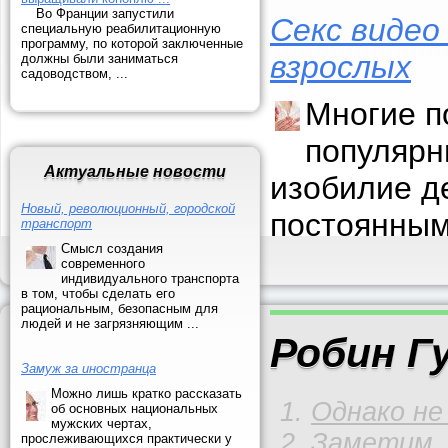
Во Франции запустили
Секс видео
специальную реабилитационную
программу, по которой заключенные
взрослых
должны были заниматься
садоводством, ...
Многие п
популярн
Актуальные новости
изобилие д
Новый, революционный, городской
постоянным
транспорт
Смысл создания
современного
индивидуального транспорта
в том, чтобы сделать его
рациональным, безопасным для
людей и не загрязняющим ...
Робин Г
Замуж за иностранца
Можно лишь кратко рассказать
Однако не 
об основных национальных
мужских чертах,
Заметим, 
прослеживающихся практически у