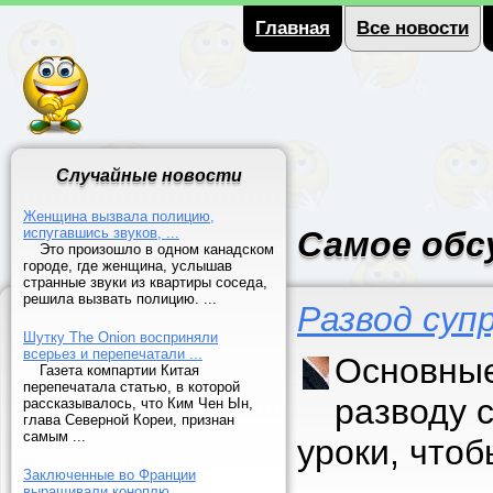
Главная
Все новости
Случайные новости
Женщина вызвала полицию,
испугавшись звуков, ...
Самое обс
Это произошло в одном канадском
городе, где женщина, услышав
странные звуки из квартиры соседа,
решила вызвать полицию. ...
Развод суп
Шутку The Onion восприняли
всерьез и перепечатали ...
Основные
Газета компартии Китая
перепечатала статью, в которой
разводу 
рассказывалось, что Ким Чен Ын,
глава Северной Кореи, признан
самым ...
уроки, что
Заключенные во Франции
выращивали коноплю ...