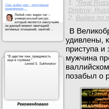
"Real Russ
Секс видео чат - популярное
Dmitrov, Russ
развлечение ...
Любой секс видео чат –
Видео по 
универсальный ресурс,
который является наилучшим
на данный момент имитацией
В Великоб
интимных отношений, занятий ...
удивлены, 
приступа и 
мужчина пр
"В царстве лжи, правдивость
ищи в глубинке."
Leonid S. Sukhorukov
валлийском
позабыл о 
Рекомендовано