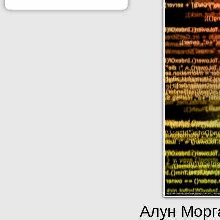
Алун Морга