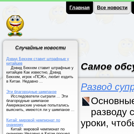
Главная
Все новости
Случайные новости
Дэвид Бекхем ставит штрафные у
китайцев
Самое обс
Дэвид Бекхем ставит штрафные у
китайцев Как известно, Дэвид
Бекхем, игрок «ПСЖ», любит ездить
в Китае. Недавно ...
Развод суп
Эти благородные шимпанзе
Исследователи сыграли ... Эти
Основные
благородные шимпанзе
Американские ученые попытались
разводу 
выяснить, имеются ли у шимпанзе ...
уроки, что
Китай: мировой чемпионат по
онанизму
Китай: мировой чемпионат по
онанизму Недавно в Китае прошел