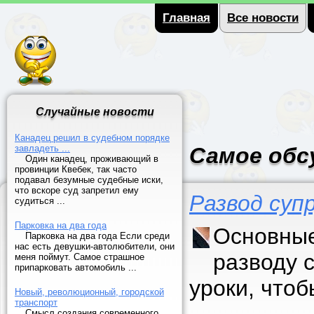
Главная
Все новости
Случайные новости
Канадец решил в судебном порядке
завладеть ...
Самое обс
Один канадец, проживающий в
провинции Квебек, так часто
подавал безумные судебные иски,
что вскоре суд запретил ему
Развод суп
судиться ...
Парковка на два года
Основные
Парковка на два года Если среди
нас есть девушки-автолюбители, они
разводу 
меня поймут. Самое страшное
припарковать автомобиль ...
уроки, что
Новый, революционный, городской
транспорт
Смысл создания современного