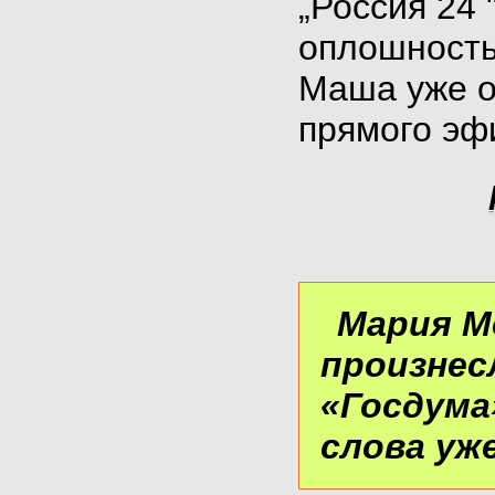
„Россия 24 
оплошность,
Маша уже о
прямого эф
Мария М
произнес
«Госдума
слова уж