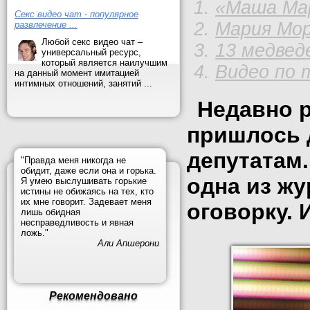
«Маша Мар
Секс видео чат - популярное
Мария Мор
развлечение ...
Любой секс видео чат –
13 медвед
универсальный ресурс,
который является наилучшим
Видео по 
на данный момент имитацией
интимных отношений, занятий ...
Недавно 
пришлось 
депутатам.
"Правда меня никогда не
обидит, даже если она и горька.
одна из жу
Я умею выслушивать горькие
истины не обижаясь на тех, кто
их мне говорит. Задевает меня
оговорку. 
лишь обидная
несправедливость и явная
ложь."
Али Апшерони
Рекомендовано