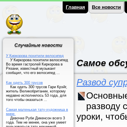
Главная
Все новости
Случайные новости
У Киркорова похитили велосипед
У Киркорова похитили велосипед
Самое обс
Во время гастролей Киркорова в
Рязани, известный музыкант
сообщил, что его велосипед ...
Развод суп
Как одеть 300 трусов
Как одеть 300 трусов Гари Крэйг,
житель Великобритании, которому
Основные
недавно исполнилось 53 года, для
того чтобы оказаться ...
разводу 
Самая маленькая тату-художница в
уроки, что
мире.
Девочке Руби Дикенсон всего 3
года. Тем не менее, она уже умеет
пользоваться тату машинкой.