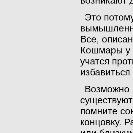
возникают 
Это потому
вымышленны
Все, описа
Кошмары у д
учатся про
избавиться
Возможно 
существуют
помните со
концовку. 