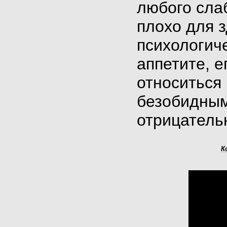
любого слаб
плохо для з
психологич
аппетите, е
относиться
безобидным
отрицатель
К