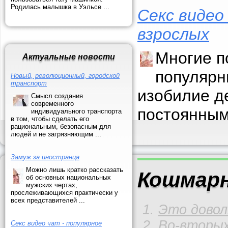
Родилась малышка в Уэльсе ...
Секс видео
взрослых
Многие п
Актуальные новости
популярн
Новый, революционный, городской
транспорт
изобилие д
Смысл создания
современного
постоянным
индивидуального транспорта
в том, чтобы сделать его
рациональным, безопасным для
людей и не загрязняющим ...
Замуж за иностранца
Можно лишь кратко рассказать
Кошмар
об основных национальных
мужских чертах,
прослеживающихся практически у
всех представителей ...
Это довол
Во-вторых
Секс видео чат - популярное