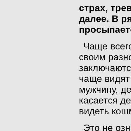
страх, тре
далее. В р
просыпаетс
Чаще всег
своим
разно
заключаютс
чаще видят
мужчину, д
касается де
видеть кош
Это не озн