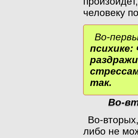
произойдет
человеку п
Во-первы
психике:
раздражи
стрессам
так.
Во-вт
Во-вторых
либо не мож