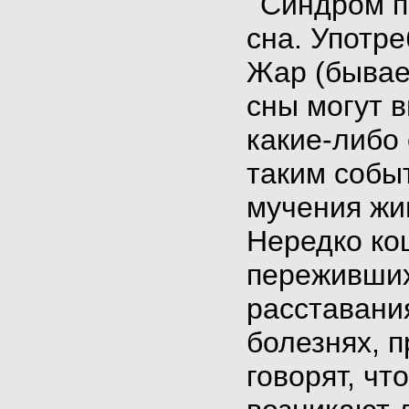
Синдром п
сна. Употр
Жар (бывае
сны могут 
какие-либо
таким собы
мучения жи
Нередко ко
переживших
расставани
болезнях, 
говорят, ч