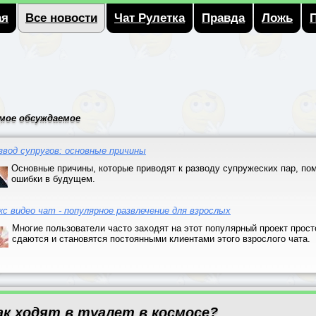
ая
Все новости
Чат Рулетка
Правда
Ложь
мое обсуждаемое
звод супругов: основные причины
Основные причины, которые приводят к разводу супружеских пар, пом
ошибки в будущем.
кс видео чат - популярное развлечение для взрослых
Многие пользователи часто заходят на этот популярный проект прост
сдаются и становятся постоянными клиентами этого взрослого чата.
ак ходят в туалет в космосе?