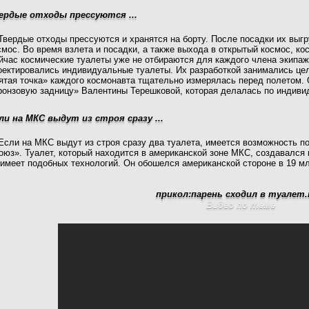
ердые отходы прессуются ...
Твердые отходы прессуются и хранятся на борту. После посадки их вы
смос. Во время взлета и посадки, а также выхода в открытый космос, к
йчас космические туалеты уже не отбираются для каждого члена экипаж
оектировались индивидуальные туалеты. Их разработкой занимались цел
ятая точка» каждого космонавта тщательно измерялась перед полетом. 
ронзовую задницу» Валентины Терешковой, которая делалась по индиви
ли на МКС выдут из строя сразу ...
Если на МКС выдут из строя сразу два туалета, имеется возможность 
оюз». Туалет, который находится в американской зоне МКС, создавался
 имеет подобных технологий. Он обошелся американской стороне в 19 м
прикол:парень сходил в туалет
Видео по теме