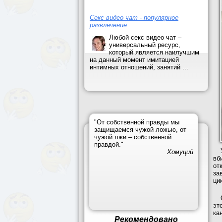
Секс видео чат - популярное
развлечение ...
Любой секс видео чат –
универсальный ресурс,
который является наилучшим
на данный момент имитацией
интимных отношений, занятий ...
"От собственной правды мы
защищаемся чужой ложью, от
чужой лжи – собственной
правдой."
Хомуций
вб
от
за
ци
эт
ка
Рекомендовано