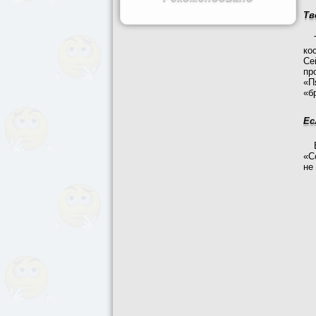
Тв
ко
Се
пр
«П
«б
Ес
«С
не