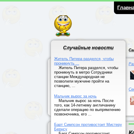
Главн
Случайные новости
Са
Житель Питера разделся, чтобы
проникнуть ...
Ра
Житель Питера разделся, чтобы
проникнуть в метро Сотрудники
станции Международная не
позволили мужчине пройти на
станцию, ...
Се
Мальчик вырос за ночь
Мальчик вырос за ночь После
того, как 14-летнему англичанину
сделали операцию по выпрямлению
позвоночника, его ...
Барт Симпсон противостоит Мистеру
Бернсу
К
Барт Симпсон противостоит