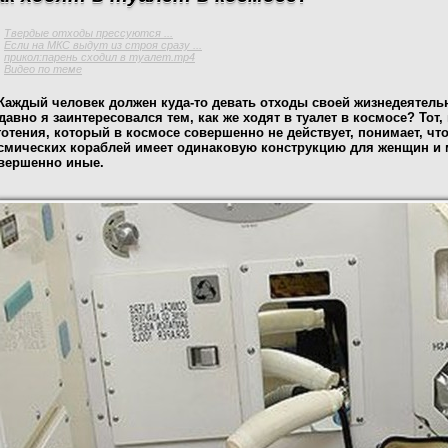
Твердые отходы прессуются ...
Если на МКС выдут из строя сразу ...
прикол:парень сходил в туалет.mp4
Видео по теме
Каждый человек должен куда-то девать отходы своей жизнедеятельн
давно я заинтересовался тем, как же ходят в туалет в космосе? Тот
готения, который в космосе совершенно не действует, понимает, что
смических кораблей имеет одинаковую конструкцию для женщин и 
вершенно иные.