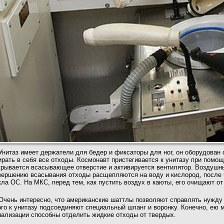
Унитаз имеет держатели для бедер и фиксаторы
для ног, он оборудован
ирать в себя все отходы. Космонавт пристегивается к унитазу при помо
крывается всасывающее отверстие и активируется вентилятор. Воздушны
вершению всасывания отходы расщепляются на воду и кислород, после ч
кла ОС. На МКС, перед тем, как пустить воздух в каюты, его очищают от
Очень интересно, что американские шаттлы позволяют
справлять нужду 
ого к унитазу подсоединяют специальный шланг и воронку. Конечно, ею
нализации способны отделить жидкие отходы от твердых.