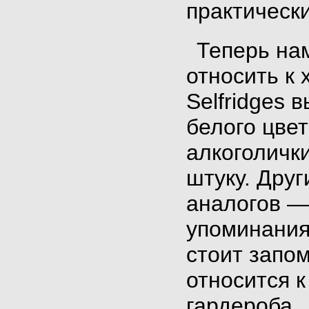
практически
Теперь на
относить
к 
Selfridges
белого цве
алкоголички
штуку. Дру
аналогов —
упоминания 
стоит запом
относится 
гардероба.