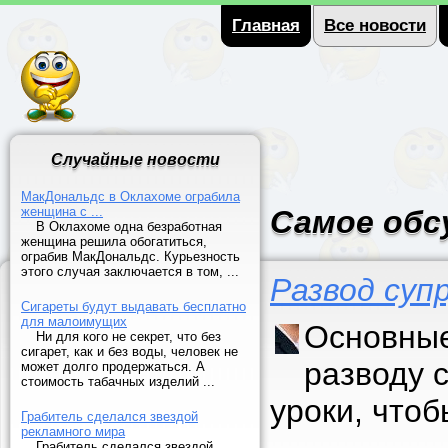
Главная
Все новости
Случайные новости
МакДональдс в Оклахоме ограбила
женщина с ...
Самое обс
В Оклахоме одна безработная
женщина решила обогатиться,
ограбив МакДональдс. Курьезность
этого случая заключается в том, ...
Развод суп
Сигареты будут выдавать бесплатно
для малоимущих
Основные
Ни для кого не секрет, что без
сигарет, как и без воды, человек не
разводу 
может долго продержаться. А
стоимость табачных изделий ...
уроки, что
Грабитель сделался звездой
рекламного мира
Грабитель сделался звездой