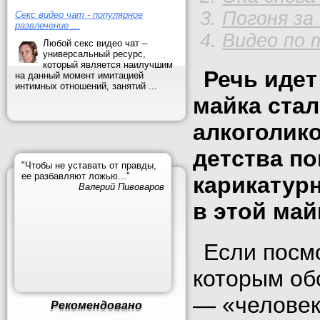
Погоня за
Секс видео чат - популярное
развлечение ...
Видео по 
Любой секс видео чат –
универсальный ресурс,
который является наилучшим
Речь идет
на данный момент имитацией
интимных отношений, занятий ...
майка ста
алкоголико
детства по
"Чтобы не уставать от правды,
ее разбавляют ложью..."
карикатурн
Валерий Пивоваров
в этой май
Если посмо
которым
обо
— «человек
Рекомендовано