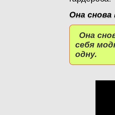
Она снова 
Она сно
себя мод
одну.