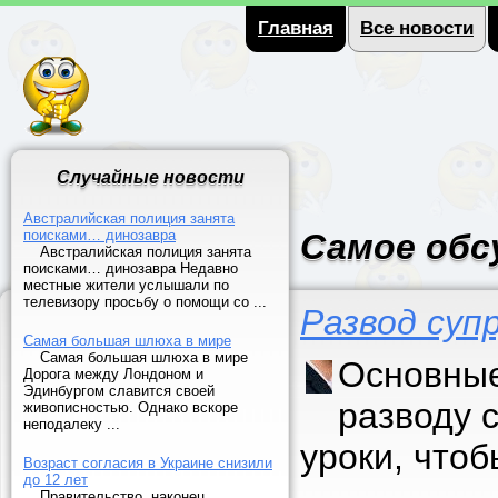
Главная
Все новости
Случайные новости
Австралийская полиция занята
поисками… динозавра
Самое обс
Австралийская полиция занята
поисками… динозавра Недавно
местные жители услышали по
телевизору просьбу о помощи со ...
Развод суп
Самая большая шлюха в мире
Самая большая шлюха в мире
Основные
Дорога между Лондоном и
Эдинбургом славится своей
разводу 
живописностью. Однако вскоре
неподалеку ...
уроки, что
Возраст согласия в Украине снизили
до 12 лет
Правительство, наконец,