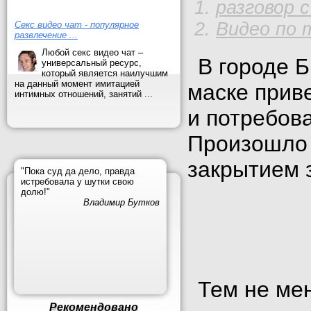
разговор 
Видео по 
Секс видео чат - популярное
развлечение ...
Любой секс видео чат –
В городе 
универсальный ресурс,
который является наилучшим
на данный момент имитацией
маске прив
интимных отношений, занятий ...
и потребова
Произошло 
закрытием 
"Пока суд да дело, правда
истребовала у шутки свою
долю!"
Владимир Бутков
Тем не мен
Рекомендовано