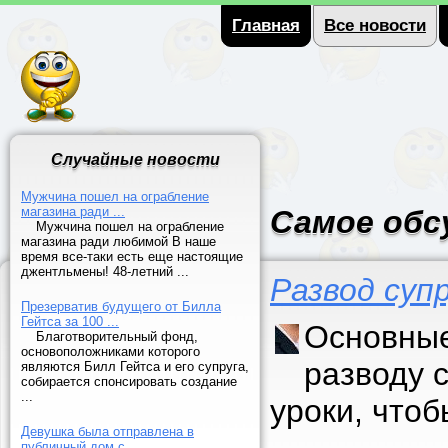
Главная
Все новости
Случайные новости
Мужчина пошел на ограбление
магазина ради ...
Самое обс
Мужчина пошел на ограбление
магазина ради любимой В наше
время все-таки есть еще настоящие
джентльмены! 48-летний ...
Развод суп
Презерватив будущего от Билла
Гейтса за 100 ...
Основные
Благотворительный фонд,
основоположниками которого
разводу 
являются Билл Гейтса и его супруга,
собирается спонсировать создание
...
уроки, что
Девушка была отправлена в
публичный дом с ...