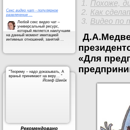
Похоже, ди
Как сдела
Секс видео чат - популярное
развлечение ...
Видео по 
Любой секс видео чат –
универсальный ресурс,
который является наилучшим
Д.А.Медве
на данный момент имитацией
интимных отношений, занятий ...
президент
«Для пред
предприним
"Теорему – надо доказывать, А
враньё принимают на веру… "
Йозеф Швейк
Рекомендовано