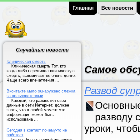
Главная
Все новости
Случайные новости
Клиническая смерть
Клиническая смерть Тот, кто
Самое обс
когда-либо переживал клиническую
смерть, вспоминает ее очень долго.
Чаще всего впечатления ...
Развод суп
Вконтакте было обнаружено слежка
за пользователями
Каждый, кто разместил свои
Основные
данные в сети Интернет, должен
знать, что в любой момент эта
разводу 
информация может быть
использована ...
уроки, что
Сегодня в контакт почему-то не
работает
Блогосфера с ранней полуночи