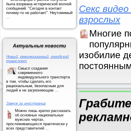
была взорвана истерической волной
Секс видео
сообщений: "Сегодня в контакт
почему-то не работает". Неутомимый
взрослых
...
Многие п
популярн
Актуальные новости
изобилие д
Новый, революционный, городской
транспорт
постоянным
Смысл создания
современного
индивидуального транспорта
в том, чтобы сделать его
рациональным, безопасным для
людей и не загрязняющим ...
Грабите
Замуж за иностранца
Можно лишь кратко рассказать
рекламн
об основных национальных
мужских чертах,
прослеживающихся практически у
всех представителей ...