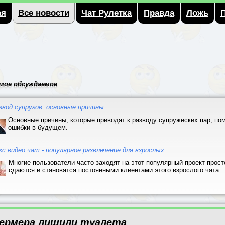
ая
Все новости
Чат Рулетка
Правда
Ложь
мое обсуждаемое
звод супругов: основные причины
Основные причины, которые приводят к разводу супружеских пар, пом
ошибки в будущем.
кс видео чат - популярное развлечение для взрослых
Многие пользователи часто заходят на этот популярный проект прост
сдаются и становятся постоянными клиентами этого взрослого чата.
ермера лишили туалета