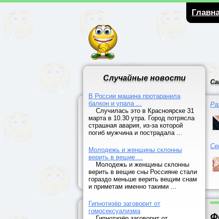
Главн
Случайные новости
Са
В России машина протаранила
балкон и упала ...
Ра
Случилась это в Красноярске 31
марта в 10.30 утра. Город потрясла
страшная авария, из-за которой
погиб мужчина и пострадала ...
Се
Молодежь и женщины склонны
верить в вещие ...
Молодежь и женщины склонны
верить в вещие сны Россияне стали
гораздо меньше верить вещим снам
и приметам именно такими ...
Гипнотизёр заговорит от
гомосексуализма
Ф
Гипнотизёр заговорит от