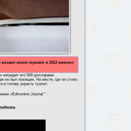
 возвел этот туалет в 2012 вместо
н наградит его 500 долларами.
ре он был похищен. На месте, где он стоял,
и в голову украсть туалет.
анию »Edmonton Journal " .
родника.