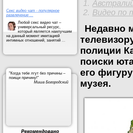
Австралий
Видео по 
Секс видео чат - популярное
развлечение ...
Любой секс видео чат –
Недавно 
универсальный ресурс,
который является наилучшим
на данный момент имитацией
телевизор
интимных отношений, занятий ...
полиции Ка
поиски юта
его фигур
"Когда тебе лгут без причины –
поищи причину!"
музея.
Миша Богородский
Рекомендовано