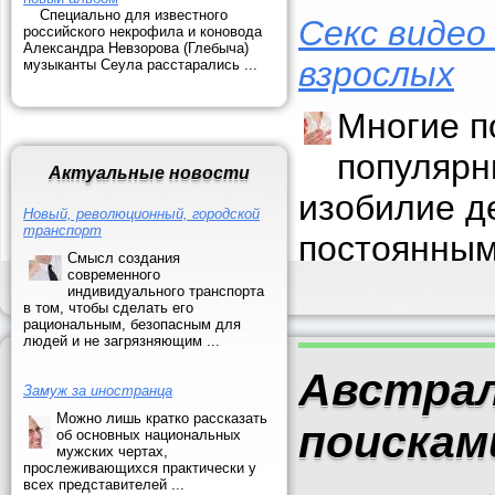
Специально для известного
Секс видео
российского некрофила и коновода
Александра Невзорова (Глебыча)
взрослых
музыканты Сеула расстарались ...
Многие п
популярн
Актуальные новости
изобилие д
Новый, революционный, городской
транспорт
постоянным
Смысл создания
современного
индивидуального транспорта
в том, чтобы сделать его
рациональным, безопасным для
людей и не загрязняющим ...
Австрал
Замуж за иностранца
Можно лишь кратко рассказать
поискам
об основных национальных
мужских чертах,
прослеживающихся практически у
всех представителей ...