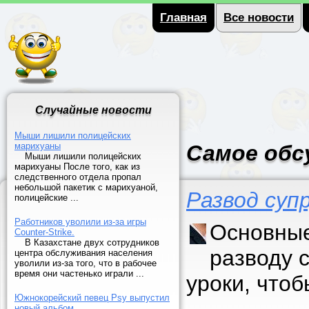
Главная
Все новости
Случайные новости
Мыши лишили полицейских
марихуаны
Самое обс
Мыши лишили полицейских
марихуаны После того, как из
следственного отдела пропал
небольшой пакетик с марихуаной,
Развод суп
полицейские ...
Работников уволили из-за игры
Основные
Counter-Strike.
В Казахстане двух сотрудников
разводу 
центра обслуживания населения
уволили из-за того, что в рабочее
время они частенько играли ...
уроки, что
Южнокорейский певец Psy выпустил
новый альбом