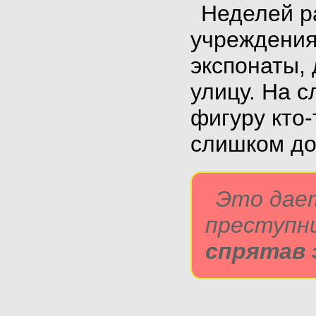
Неделей р
учреждени
экспонаты,
улицу. На 
фигуру кто-
слишком до
Это дает
преступн
спрятав 